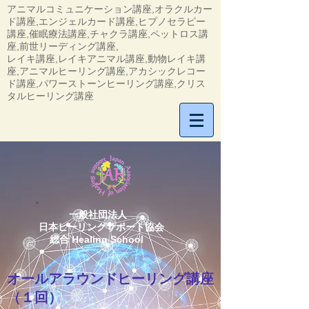
アニマルコミュニケーション講座,オラクルカー
ド講座,エンジェルカード講座,ヒプノセラピー
講座,催眠療法講座,チャクラ講座,ペットロス講
座,前世リーディング講座,
​レイキ講座,レイキアニマル講座,動物レイキ講
座,アニマルヒーリング講座,アカシックレコー
ド講座,パワーストーンヒーリング講座,クリス
タルヒーリング講座
一般社団法人
日本ヒーリングサポート協会
総合 Healing School
オールアラウンドヒーリング講座
（１回）