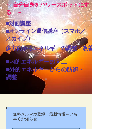
​～ 自分自身をパワースポットにす
る！～
■
対面講座
■
オンライン通信講座（スマホ／
スカイプ）
多方向からエネルギーの調整・改善
​■内的エネルギーの向上
■外的エネルギーからの防御・
調整​
無料メルマガ登録 最新情報をいち
早くお知らせ！