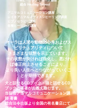
日本ヒーリングサポート協会
総合 Healing School
アニマルコミュニケーション講座
レイキアニマルメディスンヒーリング講座
ヒプノセラピー講座
各種ヒーリング 講座
オーラは人間や動物の心身およびス
ピリチュアリティについて
さまざまな状態を示しています。
その状態が良ければ強化し、悪けれ
ば修正向上させることにより、
より良い人生へとつながっていくこ
とが期待できます。
犬と話せるCDブック・猫と話せるCD
ブックの著者がお教え致します。
当協会アニマルコミュニケーション講
師 著書
総合法令出版より全国の有名書店にて