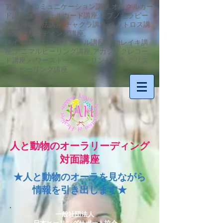
アニマルコミュニケーション講座,オラクルカー
ド講座,エンジェルカード講座,ヒプノセラピー
講座,催眠療法講座,チャクラ講座,ペットロス講
座,前世リーディング講座,
​レイキ講座,レイキアニマル講座,動物レイキ講
座,アニマルヒーリング講座,アカシックレコー
ド講座,パワーストーンヒーリング講座,クリス
タルヒーリング講座
人と動物のオーラリーディング
対面講座
★人と動物のオーラを見ながら
情報を引き出します★
一般社団法人