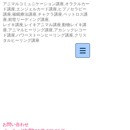
アニマルコミュニケーション講座,オラクルカー
ド講座,エンジェルカード講座,ヒプノセラピー
講座,催眠療法講座,チャクラ講座,ペットロス講
座,前世リーディング講座,
​レイキ講座,レイキアニマル講座,動物レイキ講
座,アニマルヒーリング講座,アカシックレコー
ド講座,パワーストーンヒーリング講座,クリス
タルヒーリング講座
お問い合わせ