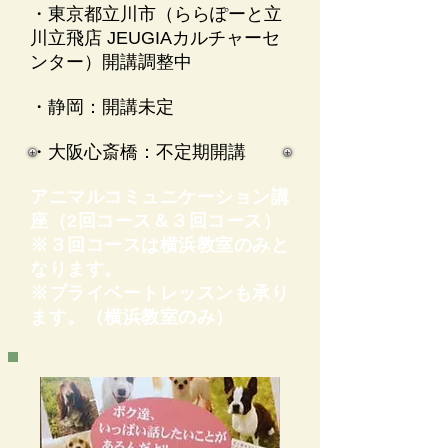
・東京都立川市（ららぽーと立
川立飛店 JEUGIAカルチャーセ
ンター）
開講調整中
・静岡：開講未定
・大阪心斎橋：不定期開講
アニマルコミュニケーション講
座（2回コース＆３回コース）
​※３回コースは横浜教室のみと
なります。
※プライベートレッスンも承り
ます。（横浜教室のみ）