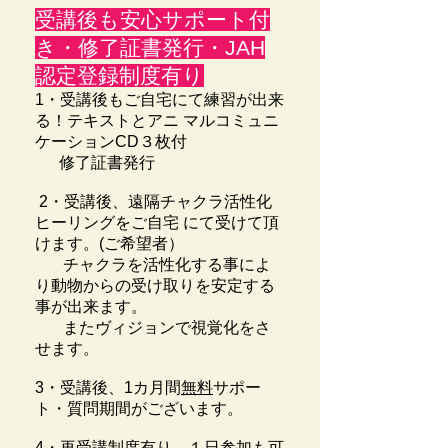
受講後も安心サポート付
き・修了証書発行・JAH
認定登録制度有り
1・受講後もご自宅にて練習が出来
る！テキストとアニ マルコミュニ
ケーションCD３枚付
修了証書発行
2・受講後、遠隔チャクラ活
性化
ヒ
ーリングをご自宅 にて受けて頂
けます。(ご希望者）
チャクラを活性化する事によ
り動物からの受け取りを安定する
事が出来ます。
またヴィジョンで視覚化をさ
せます。
3・受講後、1カ月間
無料
サポー
ト・質問期間がございます。
4・再受講制度有り １日参加も可