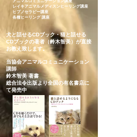
アニマルコミュニケーション講座
レイキアニマルメディスンヒーリング講座
ヒプノセラピー講座
各種ヒーリング 講座
犬と話せるCDブック・猫と話せる
CDブックの著者（鈴木智美）が直接
お教え致します。
当協会アニマルコミュニケーション
講師
鈴木智美 著書
総合法令出版より全国の有名書店に
て発売中