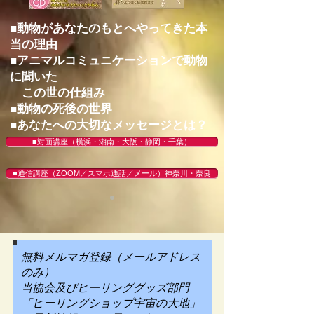
■動物があなたのもとへやってきた本
当の理由
■アニマルコミュニケーションで動物
に聞いた
この世の仕組み
■動物の死後の世界
​■あなたへの大切なメッセージとは？
■対面講座（横浜・湘南・大阪・静岡・千葉）
■通信講座（ZOOM／スマホ通話／メール）神奈川・奈良
無料メルマガ登録（メールアドレス
のみ）
当協会及びヒーリンググッズ部門
「ヒーリングショップ宇宙の大地」