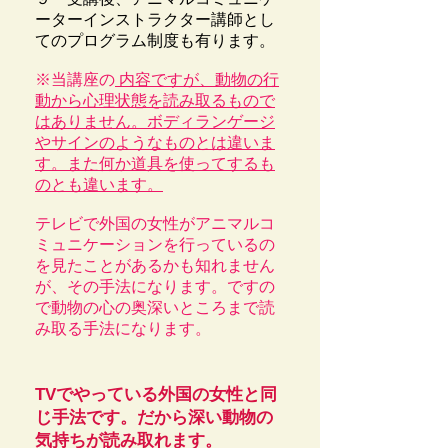
ーターインストラクター講師とし
てのプログラム制度も有ります。
※当講座の
内容ですが、動物の行
動から心理状態を読み取るもので
はありません。
ボディランゲージ
やサインのようなものとは違いま
す。
また何か道具を使ってするも
の
とも違います。
テレビで外国の女性がアニマルコ
ミュニケーションを行っているの
を見たことがあるかも
知れません
が、その手法になります。ですの
で動物の心の奥深いところまで読
み取る手法
になります。
TVでやっている外国の女性と同
じ手法です。だから深い動物の
気持ちが読み取れます。