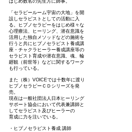
はじめ数名の先生方に師事。
「セラピールーム宇宙の大地」を開
設しセラピストとしての活動に入
る。ヒプノセラピーをはじめ様々な
心理療法、ヒーリング、潜在意識を
活用した独自メソッドなどの施術を
行うと共にヒプノセラピスト養成講
座・チャクラヒーラー養成講座等の
セラピスト育成や潜在意識、魂、輪
廻観（前世等）などに関するワーク
も行っている。
また（株）VOICEでは十数年に渡り
ヒプノセラピーＣＤシリーズを発
売。
現在は一般社団法人日本ヒーリング
サポート協会において代表兼講師と
してセラピスト及びヒーラーの
育成に力を注いでいる。
・ヒプノセラピスト養成 講師