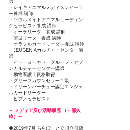
師
・レイキアニマルメディスンヒーラ
ー養成 講師
・ソウルメイトアニマルリーディン
グセラピスト養成 講師
・オーラリーダ―養成 講師
・前世リーダ―養成 講師
・オラクルカードリーダ―養成 講師
・
J
EUGENIAカルチャーセンター
講
師
・イトーヨーカドーグループ・セブ
ンカルチャーセンター講師
・動物看護士資格取得
・グリーフカウンセラー１級
・ドリーンバーチュー認定エンジェ
ルカードリーダー
・ヒプノセラピスト
－ メディア及び活動履歴 （一部抜
粋）ー
◆2019年7月 ららぽーと立川立飛店