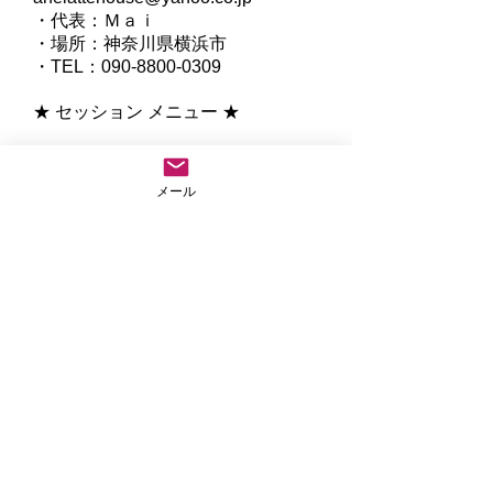
・代表：Ｍａｉ
​・場所：神奈川県横浜市
・TEL：090-8800-0309
★ セッション メニュー ★
●
ミディアムシップカードリーディ
ング
メール
​●アニマルコミュニケーション
●ペットロスメンタルヒーリング
●ハワイアンアロハタロット
​※
ハワイの神話、歴史、自然が描か
れた７８枚のカードです。
アロハ溢れる癒しの絵の中に、自分
の心や未来を見ることで、
明るく前向きな気持ちになることが
出来ます。
●マナカード
ハワイの神話や自然が描かれた４４
枚のカードです。
マナとは、宇宙に流れるスピリチュ