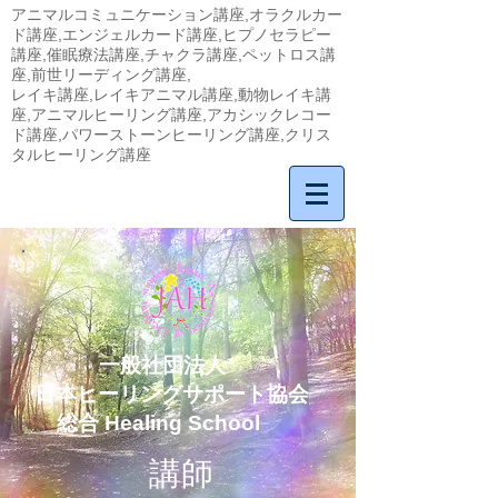
アニマルコミュニケーション講座,オラクルカー
ド講座,エンジェルカード講座,ヒプノセラピー
講座,催眠療法講座,チャクラ講座,ペットロス講
座,前世リーディング講座,
​レイキ講座,レイキアニマル講座,動物レイキ講
座,アニマルヒーリング講座,アカシックレコー
ド講座,パワーストーンヒーリング講座,クリス
タルヒーリング講座
一般社団法人
日本ヒーリングサポート協会
総合 Healing School
講師