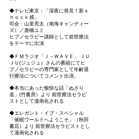
◆テレビ東京：「深夜に発見！新ｓ
ｈｏｃｋ感」
司会：山里亮太（南海キャンディー
ズ）／唐橋ユミ
ヒプノセラピー講師として前世療法
をテーマに出演
◆ＦＭラジオ「Ｊ－ＷＡＶＥ」 ＪＵ
ＪＵ(ジュジュ）さんの番組にて
ヒ
プノセラピーの専門家として
年齢退
行療法についてコメント出演。
◆本当にあった愉快な話「ぬさり
道」(竹書房）より 前世療法セラピ
ストとして漫画化される
◆エレガント・イブ・スペシャル
「催眠ワールドへようこそ」（秋田
書店）より
前世療法セラピスト
とし
て
漫画化される