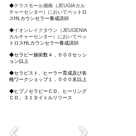
◆
テラスモール湘南
（
JEUGIAカル
チャーセンター）において
ペットロ
スHLカウンセラー養成
講師
​◆
イオンレイクタウン
（
J
EUGENIA
カルチャーセンター）
において
ペッ
トロスHLカウンセラー養成
講師
◆セラピー施術数４，０００セッシ
ョン以上
◆セラピスト、ヒーラー育成及び各
種ワークショップ１，０００名以上
◆ヒプノセラピーＣＤ、ヒーリング
ＣＤ。３１タイトルリリース