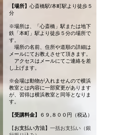
【場所】
心斎橋駅/本町駅より徒歩５
分
※場所は、「心斎橋」駅または地下
鉄「本町」駅より徒歩５分の場所で
す。
場所の名前、住所や道順の詳細は
メールにてお教えさせて頂きます。
アクセスはメールにてご連絡を差
し上げます。
※
会場は動物が入れませんので横浜
教室とは
内容に一部変更があります
が、習得
は
横浜教室と同等となりま
す。
【受講料金】
６９,８００円（税込）
【
お支払い方法】
一括お支払い（銀