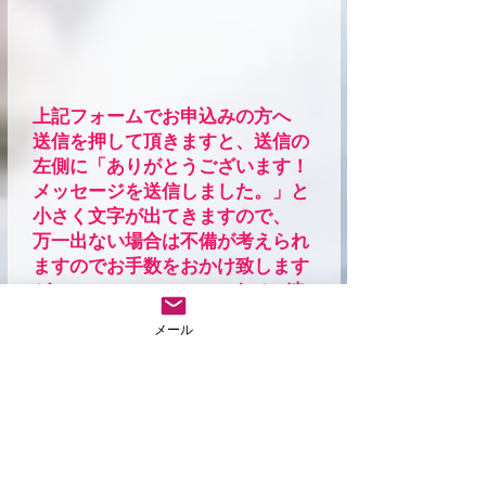
上記フォームでお申込みの方へ
送信を押して頂きますと、送信の
左側に「ありがとうございます！
メッセージを送信しました。」と
小さく文字が出てきますので、
万一出ない場合は不備が考えられ
ますのでお手数をおかけ致します
が
jah@beach.ocn.ne.jp
までご連
絡ください。
メール
お名前・ご住所・携帯番号・メー
ルアドレス・講座の日程・動物が
ご自宅にいるかをお書きの上、ご
連絡ください。
携帯・スマホからのアドレスの方