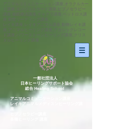
アニマルコミュニケーション講座,オラクルカー
ド講座,エンジェルカード講座,ヒプノセラピー
講座,催眠療法講座,チャクラ講座,ペットロス講
座,前世リーディング講座,
​レイキ講座,レイキアニマル講座,動物レイキ講
座,アニマルヒーリング講座,アカシックレコー
ド講座,パワーストーンヒーリング講座,クリス
タルヒーリング講座
一般社団法人
日本ヒーリングサポート協会
総合 Healing School
アニマルコミュニケーション講座
レイキアニマルメディスンヒーリング講
座
ヒプノセラピー講座
各種ヒーリング 講座