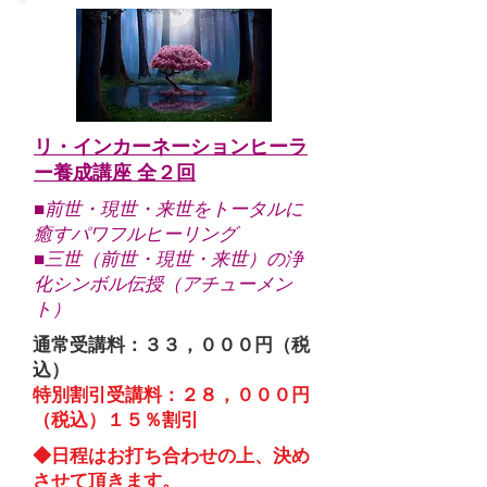
リ・インカーネーションヒーラ
ー養成講座 全２回
■
前世・現世・来世をトータルに
癒すパワフルヒーリング
■
三世（前世・現世・来世）の浄
化シンボル伝授（アチューメン
ト）
通常受講料：３３，０００円（税
込）
特別割引受講料：２８，０００円
（税込）１５％割引
◆日程はお打ち合わせの上、決め
させて頂きます。