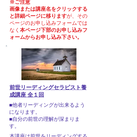
※ご注意
画像または講座名をクリックする
と詳細ページに移ります
が、​その
ページのお申し込みフォームでは
なく
本ページ下部のお申し込みフ
ォームからお申し込み下さい。
前世リーディングセラピスト養
成講座 全１回
■他者リーディングが出来るよう
になります。
​■自分の前世の理解が深まりま
す。
本講座は前世をリーディングする