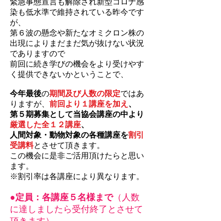
緊急事態宣言も解除され新型コロナ感
染も低水準で維持されている昨今です
が、
第６波の懸念や新たなオミクロン株の
出現によりまだまだ気が抜けない状況
でありますので
前回に続き学びの機会をより受けやす
く提供できないかということで、
今年最後
の
期間及び人数の限定
ではあ
りますが、
前回より１講座を加え
、
第５期募集として当協会講座の中より
厳選した全１２講座
、
人間対象・動物対象の各種講座を
割引
受講料
とさせて頂きます。
この機会に是非ご活用頂けたらと思い
ます。
​​※割引率は各講座により異なります。
●定員：各講座５名様まで
（人数
に達しましたら受付終了とさせて