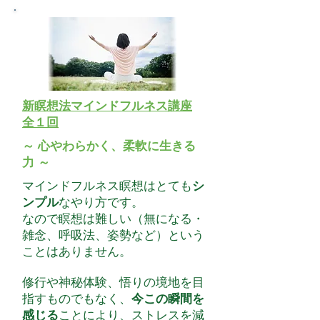
​新瞑想法マインドフルネス講座
全１回
～ 心やわらかく、柔軟に生きる
力 ～
マインドフルネス瞑想はとても
シ
ンプル
なやり方です。
なので瞑想は難しい（無になる・
雑念、呼吸法、姿勢など）という
ことはありません。
修行や神秘体験、悟りの境地を目
指すものでもなく、
今この瞬間を
感じる
ことにより、
ストレスを減