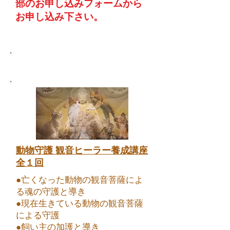
部のお申し込みフォームから
お申し込み下さい。
​■動物対象 講座 一覧
​動物守護 観音ヒーラー養成講座
全１回
●亡くなった動物の観音菩薩によ
る魂の守護と導き
●現在生きている動物の観音菩薩
による守護
●飼い主の加護と導き