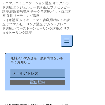
アニマルコミュニケーション講座,オラクルカー
ド講座,エンジェルカード講座,ヒプノセラピー
講座,催眠療法講座,チャクラ講座,ペットロス講
座,前世リーディング講座,
​レイキ講座,レイキアニマル講座,動物レイキ講
座,アニマルヒーリング講座,アカシックレコー
ド講座,パワーストーンヒーリング講座,クリス
タルヒーリング講座
無料メルマガ登録 最新情報をいち
早くお知らせ！
配信登録
​割引講座 一覧（期間・人数限定）