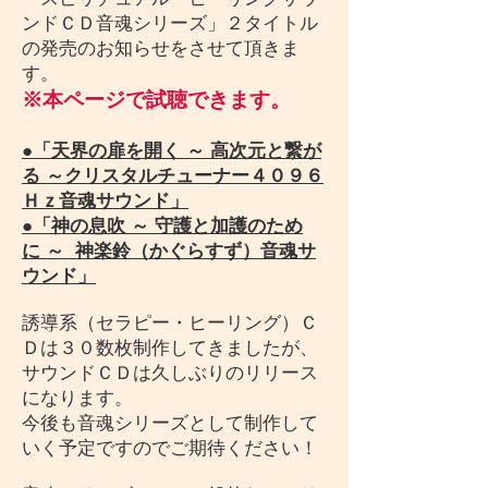
ンドＣＤ音魂シリーズ」２タイトル
の発売のお知らせをさせて頂きま
す。
※本ページで試聴できます。
●
「天界の扉を開く ～ 高次元と繋が
る ～クリスタルチューナー４０９６
Ｈｚ音魂サウンド」
●
「神の息吹 ～ 守護と加護のため
に ～ 神楽鈴（かぐらすず）音魂サ
ウンド」
誘導系（セラピー・ヒーリング）Ｃ
Ｄは３０数枚制作してきましたが、
サウンドＣＤは久しぶりのリリース
になります。
今後も音魂シリーズとして制作して
いく予定ですのでご期待ください！