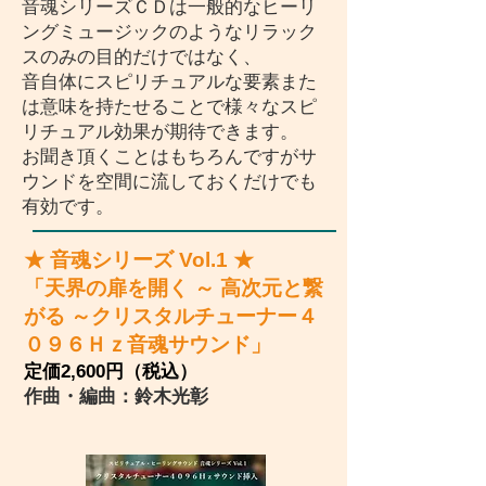
音魂シリーズＣＤは一般的なヒーリ
ングミュージックのようなリラック
スのみの目的だけではなく、
音自体にスピリチュアルな要素また
は意味を持たせることで様々なスピ
リチュアル効果が期待できます。
お聞き頂くことはもちろんですがサ
ウンドを空間に流しておくだけでも
有効です。
★ 音魂シリーズ Vol.1 ★
「天界の扉を開く ～ 高次元と繋
がる ～クリスタルチューナー４
０９６Ｈｚ音魂サウンド」
定価2,600円（税込）
​作曲・編曲：鈴木光彰