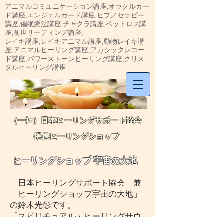
アニマルコミュニケーション講座,オラクルカー
ド講座,エンジェルカード講座,ヒプノセラピー
講座,催眠療法講座,チャクラ講座,ペットロス講
座,前世リーディング講座,
​レイキ講座,レイキアニマル講座,動物レイキ講
座,アニマルヒーリング講座,アカシックレコー
ド講座,パワーストーンヒーリング講座,クリス
タルヒーリング講座
​（一社）日本ヒーリングサポート協会
提携ヒーリングショップ
​ヒーリングショップ 宇宙の大地
「日本ヒーリングサポート協会」兼
「ヒーリングショップ宇宙の大地」
の鈴木光彰です。
「スピリチュアル・ヒーリングサウ