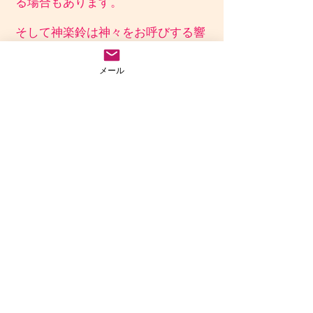
る場合もあります。
そして神楽鈴は神々をお呼びする響
きと言われています。
メール
全曲に神楽鈴の清らかな音を挿入し
ています。
シャンシャンという神聖な響きは
神々の息吹（いぶき）を感じさせて
くれます。
神々との深いつながりを感じていた
だければと思います。
～ 曲紹介 ～
Trac1．神々の道
八百万の神は世に人々に、生きとし
生けるもののすべてに守護と加護の
力を示してくれています。
すべての道は神々の道であるので